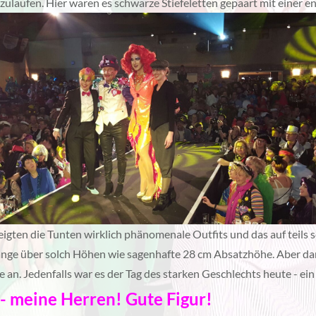
ulaufen. Hier waren es schwarze Stiefeletten gepaart mit einer e
igten die Tunten wirklich phänomenale Outfits und das auf teil
lange über solch Höhen wie sagenhafte 28 cm Absatzhöhe. Aber dan
an. Jedenfalls war es der Tag des starken Geschlechts heute - ein
- meine Herren! Gute Figur!