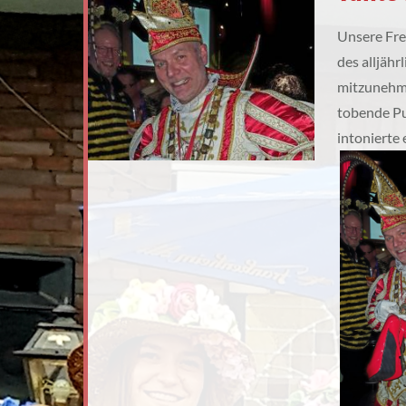
Unsere Fr
des alljähr
mitzunehme
tobende P
intonierte