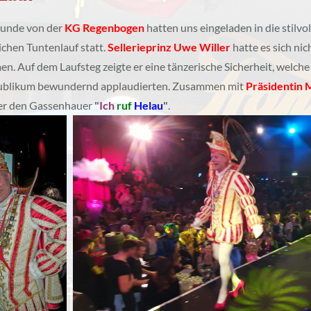
eunde von der
KG Regenbogen
hatten uns eingeladen in die stilvo
lichen Tuntenlauf statt.
Sellerieprinz Uwe Willer
hatte es sich nic
n. Auf dem Laufsteg zeigte er eine tänzerische Sicherheit, welche
ublikum bewundernd applaudierten. Zusammen mit
Präsidentin
 er den Gassenhauer
"
Ich
ruf
Helau
"
.