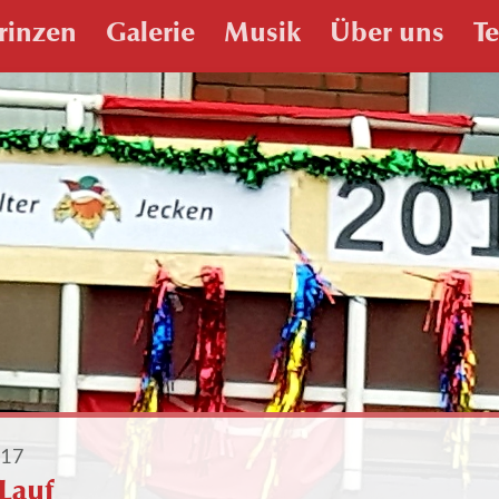
rinzen
Galerie
Musik
Über uns
T
017
Lauf