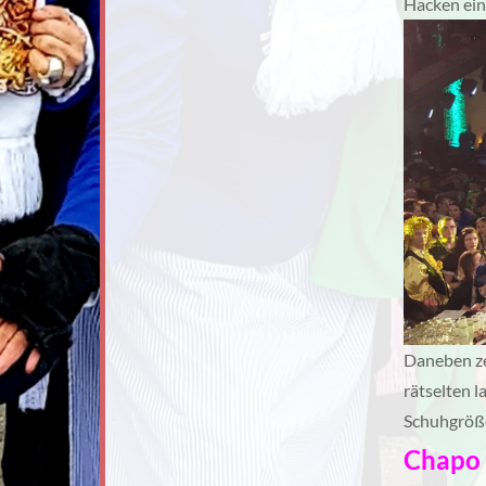
Hacken einz
Daneben ze
rätselten 
Schuhgröße 
Chapo 