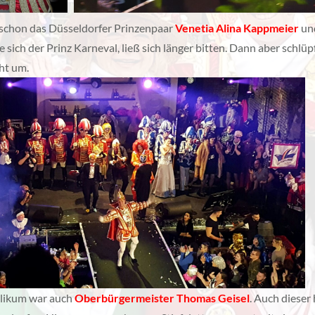
schon das Düsseldorfer Prinzenpaar
Venetia Alina Kappmeier
un
e sich der Prinz Karneval, ließ sich länger bitten. Dann aber schlü
cht um.
likum war auch
Oberbürgermeister Thomas Geisel
. Auch dieser