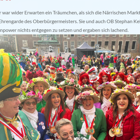
 war wider Erwarten ein Träumchen, als sich die Närrischen Mark
 Ehrengarde des Oberbürgermeisters. Sie und auch OB Stephan K
power nichts entgegen zu setzen und ergaben sich lachend.