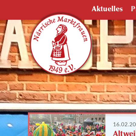
Aktuelles
P
16.02.2
Altwei