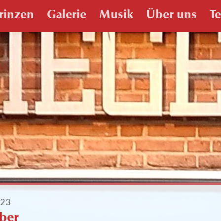
rinzen
Galerie
Musik
Über uns
T
023
ber