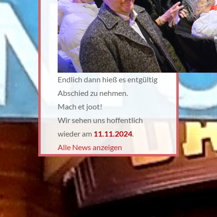
Endlich dann hieß es entgültig
Abschied zu nehmen.
Mach et joot!
Wir sehen uns hoffentlich
wieder am
11.11.2024
.
Alle News anzeigen