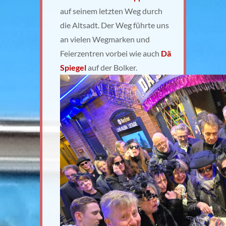
auf seinem letzten Weg durch
die Altsadt. Der Weg führte uns
an vielen Wegmarken und
Feierzentren vorbei wie auch
Dä
Spiegel
auf der Bolker.