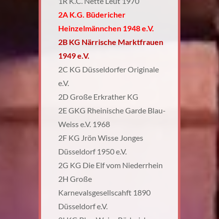
1R K.C. Nette Leut 1970
2A K.G. Büdericher
Heinzelmännchen 1948 e.V.
2B KG Närrische Marktfrauen
1949 e.V.
2C KG Düsseldorfer Originale
e.V.
2D Große Erkrather KG
2E GKG Rheinische Garde Blau-
Weiss e.V. 1968
2F KG Jrön Wisse Jonges
Düsseldorf 1950 e.V.
2G KG Die Elf vom Niederrhein
2H Große
Karnevalsgesellscahft 1890
Düsseldorf e.V.