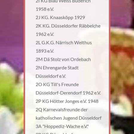
2I KG Blau Weiss Büderich
1958 e.V.
2J KG. Knaasköpp 1929
2K KG. Düsseldorfer Räbbelche
1962 e.V.
2L G.K.G. Närrisch Welthus
1893 e.V.
2M Dä Stolz von Ordebach
2N Ehrengarde Stadt
Düsseldorf e.V.
2O KG Till's Freunde
Düsseldorf-Derendorf 1962 e.V.
2P KG Hötter Jonges e.V. 1948
2Q Karnevalsfreunde der
katholischen Jugend Düsseldorf
3A "Hoppediz-Wache e.V."