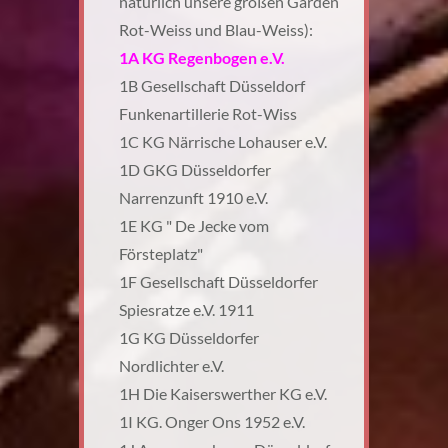
natürlich unsere großen Garden
Rot-Weiss und Blau-Weiss):
1A KG Regenbogen e.V.
1B Gesellschaft Düsseldorf
Funkenartillerie Rot-Wiss
1C KG Närrische Lohauser e.V.
1D GKG Düsseldorfer
Narrenzunft 1910 e.V.
1E KG " De Jecke vom
Försteplatz"
1F Gesellschaft Düsseldorfer
Spiesratze e.V. 1911
1G KG Düsseldorfer
Nordlichter e.V.
1H Die Kaiserswerther KG e.V.
1I KG. Onger Ons 1952 e.V.