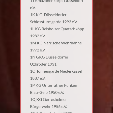
1J Amazonenkorps Düsseldorf
e.V.
1K K.G. Düsseldorfer
Schlossturmgarde 1993 e.V.
1L KG Reisholzer Quatschköpp
1982 e.V.
1M KG Närrische Wehrhähne
1972 e.V.
1N GKG Düsseldorfer
Uzbröder 1931
1O Tonnengarde Niederkassel
1887 e.V.
1P KG Unterrather Funken
Blau-Gelb 1950 e.V.
1Q KG Gerresheimer
Bürgerwehr 1956 e.V.