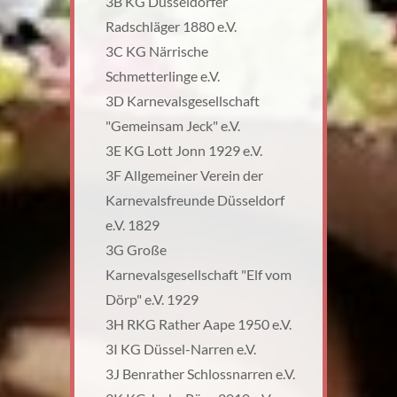
3B KG Düsseldorfer
Radschläger 1880 e.V.
3C KG Närrische
Schmetterlinge e.V.
3D Karnevalsgesellschaft
"Gemeinsam Jeck" e.V.
3E KG Lott Jonn 1929 e.V.
3F Allgemeiner Verein der
Karnevalsfreunde Düsseldorf
e.V. 1829
3G Große
Karnevalsgesellschaft "Elf vom
Dörp" e.V. 1929
3H RKG Rather Aape 1950 e.V.
3I KG Düssel-Narren e.V.
3J Benrather Schlossnarren e.V.