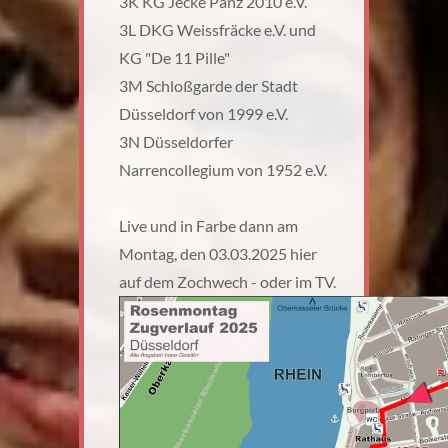
3K KG Jecke Pänz 2010 e.V.
3L DKG Weissfräcke e.V. und
KG "De 11 Pille"
3M Schloßgarde der Stadt
Düsseldorf von 1999 e.V.
3N Düsseldorfer
Narrencollegium von 1952 e.V.
Live und in Farbe dann am
Montag, den 03.03.2025 hier
auf dem Zochwech - oder im TV.