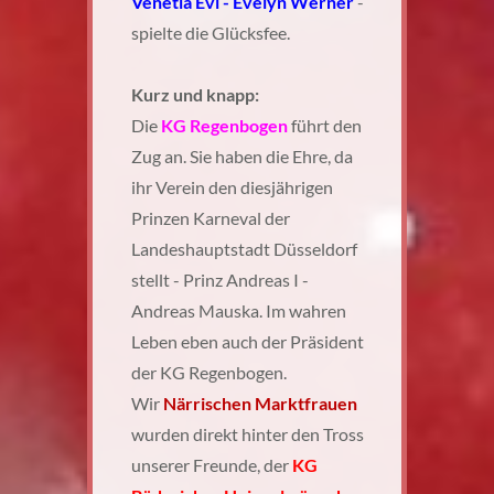
Venetia Evi - Evelyn Werner
-
spielte die Glücksfee.
Kurz und knapp:
Die
KG Regenbogen
führt den
Zug an. Sie haben die Ehre, da
ihr Verein den diesjährigen
Prinzen Karneval der
Landeshauptstadt Düsseldorf
stellt - Prinz Andreas I -
Andreas Mauska. Im wahren
Leben eben auch der Präsident
der KG Regenbogen.
Wir
Närrischen Marktfrauen
wurden direkt hinter den Tross
unserer Freunde, der
KG